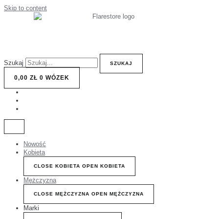
Skip to content
Szukaj
SZUKAJ
0,00
ZŁ
0
WÓZEK
Nowość
Kobieta
CLOSE KOBIETA
OPEN KOBIETA
Mężczyzna
CLOSE MĘŻCZYZNA
OPEN MĘŻCZYZNA
Marki