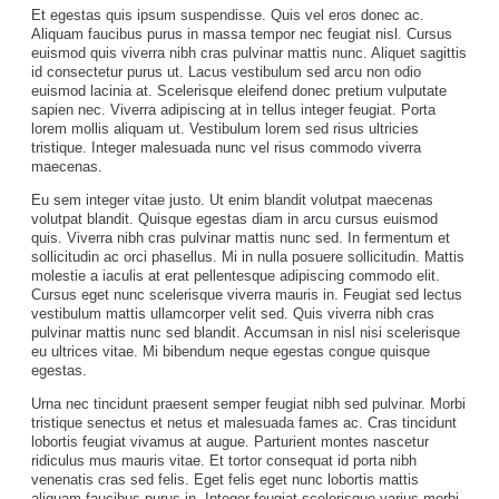
Et egestas quis ipsum suspendisse. Quis vel eros donec ac.
Aliquam faucibus purus in massa tempor nec feugiat nisl. Cursus
euismod quis viverra nibh cras pulvinar mattis nunc. Aliquet sagittis
id consectetur purus ut. Lacus vestibulum sed arcu non odio
euismod lacinia at. Scelerisque eleifend donec pretium vulputate
sapien nec. Viverra adipiscing at in tellus integer feugiat. Porta
lorem mollis aliquam ut. Vestibulum lorem sed risus ultricies
tristique. Integer malesuada nunc vel risus commodo viverra
maecenas.
Eu sem integer vitae justo. Ut enim blandit volutpat maecenas
volutpat blandit. Quisque egestas diam in arcu cursus euismod
quis. Viverra nibh cras pulvinar mattis nunc sed. In fermentum et
sollicitudin ac orci phasellus. Mi in nulla posuere sollicitudin. Mattis
molestie a iaculis at erat pellentesque adipiscing commodo elit.
Cursus eget nunc scelerisque viverra mauris in. Feugiat sed lectus
vestibulum mattis ullamcorper velit sed. Quis viverra nibh cras
pulvinar mattis nunc sed blandit. Accumsan in nisl nisi scelerisque
eu ultrices vitae. Mi bibendum neque egestas congue quisque
egestas.
Urna nec tincidunt praesent semper feugiat nibh sed pulvinar. Morbi
tristique senectus et netus et malesuada fames ac. Cras tincidunt
lobortis feugiat vivamus at augue. Parturient montes nascetur
ridiculus mus mauris vitae. Et tortor consequat id porta nibh
venenatis cras sed felis. Eget felis eget nunc lobortis mattis
aliquam faucibus purus in. Integer feugiat scelerisque varius morbi