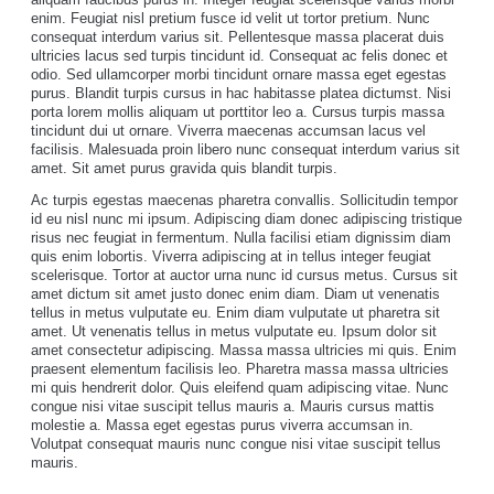
enim. Feugiat nisl pretium fusce id velit ut tortor pretium. Nunc
consequat interdum varius sit. Pellentesque massa placerat duis
ultricies lacus sed turpis tincidunt id. Consequat ac felis donec et
odio. Sed ullamcorper morbi tincidunt ornare massa eget egestas
purus. Blandit turpis cursus in hac habitasse platea dictumst. Nisi
porta lorem mollis aliquam ut porttitor leo a. Cursus turpis massa
tincidunt dui ut ornare. Viverra maecenas accumsan lacus vel
facilisis. Malesuada proin libero nunc consequat interdum varius sit
amet. Sit amet purus gravida quis blandit turpis.
Ac turpis egestas maecenas pharetra convallis. Sollicitudin tempor
id eu nisl nunc mi ipsum. Adipiscing diam donec adipiscing tristique
risus nec feugiat in fermentum. Nulla facilisi etiam dignissim diam
quis enim lobortis. Viverra adipiscing at in tellus integer feugiat
scelerisque. Tortor at auctor urna nunc id cursus metus. Cursus sit
amet dictum sit amet justo donec enim diam. Diam ut venenatis
tellus in metus vulputate eu. Enim diam vulputate ut pharetra sit
amet. Ut venenatis tellus in metus vulputate eu. Ipsum dolor sit
amet consectetur adipiscing. Massa massa ultricies mi quis. Enim
praesent elementum facilisis leo. Pharetra massa massa ultricies
mi quis hendrerit dolor. Quis eleifend quam adipiscing vitae. Nunc
congue nisi vitae suscipit tellus mauris a. Mauris cursus mattis
molestie a. Massa eget egestas purus viverra accumsan in.
Volutpat consequat mauris nunc congue nisi vitae suscipit tellus
mauris.