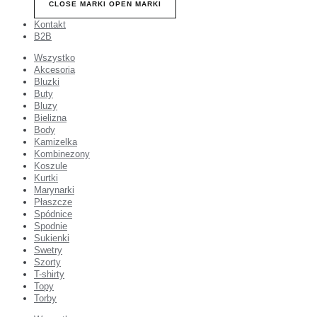
CLOSE MARKI
OPEN MARKI
Kontakt
B2B
Wszystko
Akcesoria
Bluzki
Buty
Bluzy
Bielizna
Body
Kamizelka
Kombinezony
Koszule
Kurtki
Marynarki
Płaszcze
Spódnice
Spodnie
Sukienki
Swetry
Szorty
T-shirty
Topy
Torby