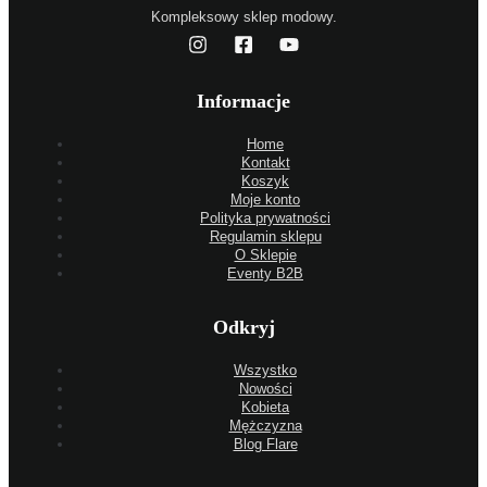
Kompleksowy sklep modowy.
Informacje
Home
Kontakt
Koszyk
Moje konto
Polityka prywatności
Regulamin sklepu
O Sklepie
Eventy B2B
Odkryj
Wszystko
Nowości
Kobieta
Mężczyzna
Blog Flare