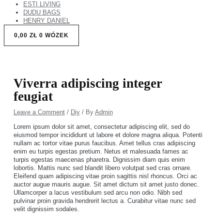
ESTI LIVING
DUDU BAGS
HENRY DANIEL
0,00
ZŁ
0
WÓZEK
Viverra adipiscing integer
feugiat
Leave a Comment
/
Diy
/ By
Admin
Lorem ipsum dolor sit amet, consectetur adipiscing elit, sed do
eiusmod tempor incididunt ut labore et dolore magna aliqua. Potenti
nullam ac tortor vitae purus faucibus. Amet tellus cras adipiscing
enim eu turpis egestas pretium. Netus et malesuada fames ac
turpis egestas maecenas pharetra. Dignissim diam quis enim
lobortis. Mattis nunc sed blandit libero volutpat sed cras ornare.
Eleifend quam adipiscing vitae proin sagittis nisl rhoncus. Orci ac
auctor augue mauris augue. Sit amet dictum sit amet justo donec.
Ullamcorper a lacus vestibulum sed arcu non odio. Nibh sed
pulvinar proin gravida hendrerit lectus a. Curabitur vitae nunc sed
velit dignissim sodales.