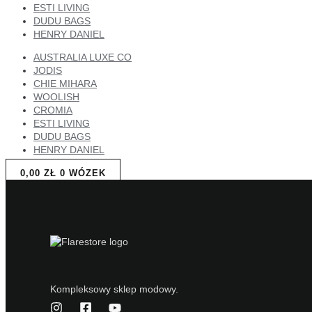
ESTI LIVING
DUDU BAGS
HENRY DANIEL
AUSTRALIA LUXE CO
JODIS
CHIE MIHARA
WOOLISH
CROMIA
ESTI LIVING
DUDU BAGS
HENRY DANIEL
0,00
ZŁ
0
WÓZEK
Kompleksowy sklep modowy.