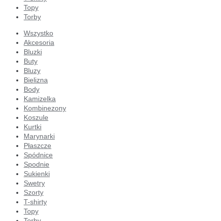
Topy
Torby
Wszystko
Akcesoria
Bluzki
Buty
Bluzy
Bielizna
Body
Kamizelka
Kombinezony
Koszule
Kurtki
Marynarki
Płaszcze
Spódnice
Spodnie
Sukienki
Swetry
Szorty
T-shirty
Topy
Torby