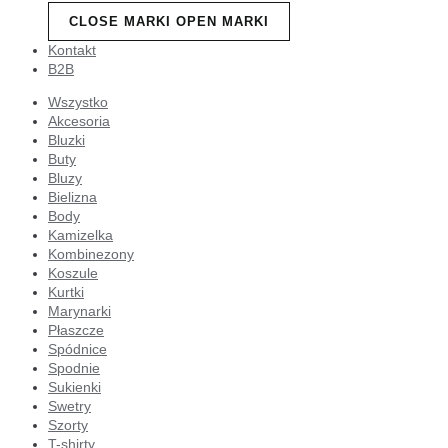
CLOSE MARKI
OPEN MARKI
Kontakt
B2B
Wszystko
Akcesoria
Bluzki
Buty
Bluzy
Bielizna
Body
Kamizelka
Kombinezony
Koszule
Kurtki
Marynarki
Płaszcze
Spódnice
Spodnie
Sukienki
Swetry
Szorty
T-shirty