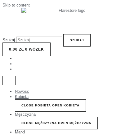
Skip to content
Szukaj
SZUKAJ
0,00
ZŁ
0
WÓZEK
Nowość
Kobieta
CLOSE KOBIETA
OPEN KOBIETA
Mężczyzna
CLOSE MĘŻCZYZNA
OPEN MĘŻCZYZNA
Marki