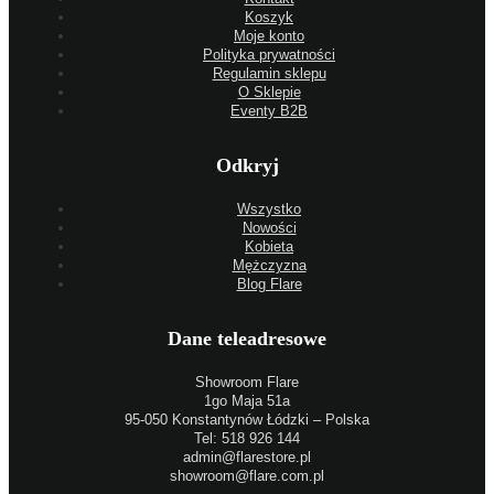
Koszyk
Moje konto
Polityka prywatności
Regulamin sklepu
O Sklepie
Eventy B2B
Odkryj
Wszystko
Nowości
Kobieta
Mężczyzna
Blog Flare
Dane teleadresowe
Showroom Flare
1go Maja 51a
95-050 Konstantynów Łódzki – Polska
Tel: 518 926 144
admin@flarestore.pl
showroom@flare.com.pl