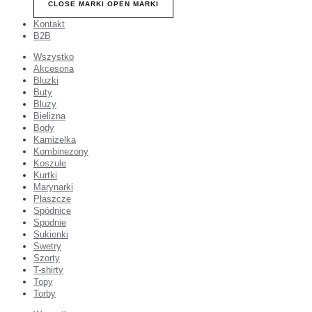
CLOSE MARKI
OPEN MARKI
Kontakt
B2B
Wszystko
Akcesoria
Bluzki
Buty
Bluzy
Bielizna
Body
Kamizelka
Kombinezony
Koszule
Kurtki
Marynarki
Płaszcze
Spódnice
Spodnie
Sukienki
Swetry
Szorty
T-shirty
Topy
Torby