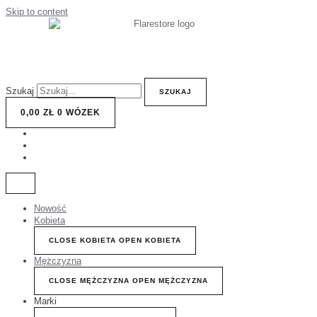
Skip to content
Szukaj
SZUKAJ
0,00
ZŁ
0
WÓZEK
Nowość
Kobieta
CLOSE KOBIETA
OPEN KOBIETA
Mężczyzna
CLOSE MĘŻCZYZNA
OPEN MĘŻCZYZNA
Marki