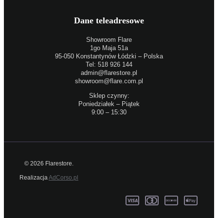
Dane teleadresowe
Showroom Flare
1go Maja 51a
95-050 Konstantynów Łódzki – Polska
Tel: 518 926 144
admin@flarestore.pl
showroom@flare.com.pl
Sklep czynny:
Poniedziałek – Piątek
9:00 – 15:30
© 2026 Flarestore.
Realizacja
AdCorso.pl