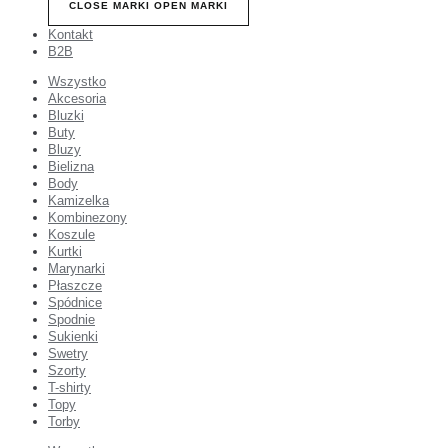
CLOSE MARKI
OPEN MARKI
Kontakt
B2B
Wszystko
Akcesoria
Bluzki
Buty
Bluzy
Bielizna
Body
Kamizelka
Kombinezony
Koszule
Kurtki
Marynarki
Płaszcze
Spódnice
Spodnie
Sukienki
Swetry
Szorty
T-shirty
Topy
Torby