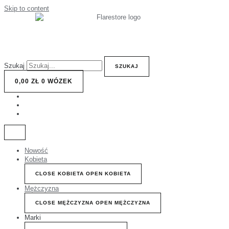
Skip to content
Szukaj
SZUKAJ
0,00
ZŁ
0
WÓZEK
Nowość
Kobieta
CLOSE KOBIETA
OPEN KOBIETA
Mężczyzna
CLOSE MĘŻCZYZNA
OPEN MĘŻCZYZNA
Marki