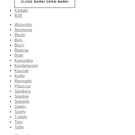
CLOSE MARKI
OPEN MARKI
Kontakt
B2B
Wszystko
Akcesoria
Bluzki
Buty
Bluzy
Bielizna
Body
Kamizelka
Kombinezony
Koszule
Kurtki
Marynarki
Płaszcze
Spódnice
Spodnie
Sukienki
Swetry
Szorty
T-shirty
Topy
Torby