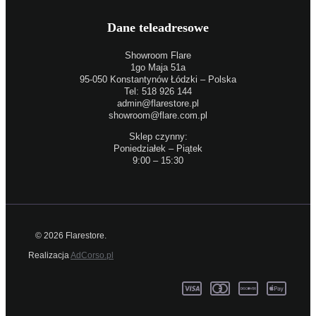
Dane teleadresowe
Showroom Flare
1go Maja 51a
95-050 Konstantynów Łódzki – Polska
Tel: 518 926 144
admin@flarestore.pl
showroom@flare.com.pl
Sklep czynny:
Poniedziałek – Piątek
9:00 – 15:30
© 2026 Flarestore.
Realizacja
AdCorso.pl