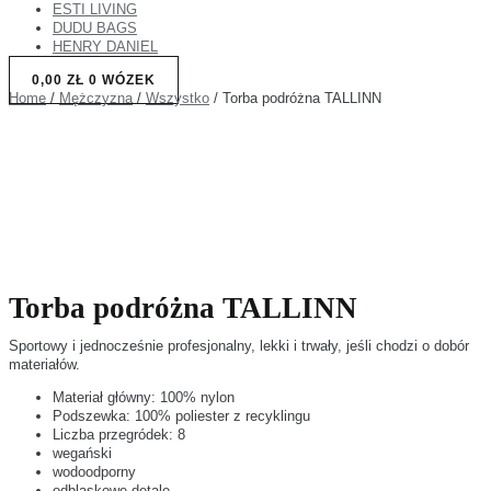
ESTI LIVING
DUDU BAGS
HENRY DANIEL
0,00
ZŁ
0
WÓZEK
Home
/
Mężczyzna
/
Wszystko
/ Torba podróżna TALLINN
Torba podróżna TALLINN
Sportowy i jednocześnie profesjonalny, lekki i trwały, jeśli chodzi o dobór
materiałów.
Materiał główny: 100% nylon
Podszewka: 100% poliester z recyklingu
Liczba przegródek: 8
wegański
wodoodporny
odblaskowe detale