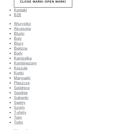
CLOSE MARKI
OPEN MARKI
Kontakt
B2B
Wszystko
Akcesoria
Bluzki
Buty
Bluzy
Bielizna
Body
Kamizelka
Kombinezony
Koszule
Kurtki
Marynarki
Płaszcze
Spódnice
Spodnie
Sukienki
Swetry
Szorty
T-shirty
Topy
Torby