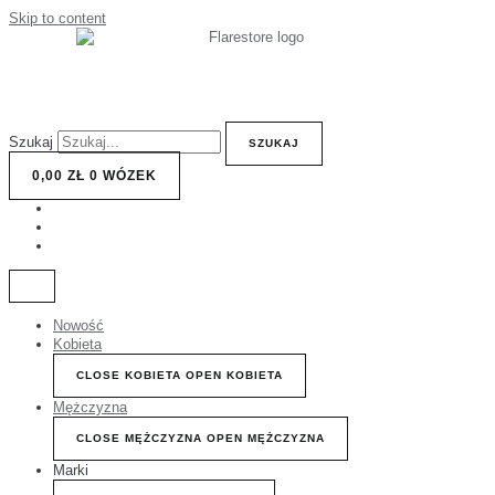
Skip to content
Szukaj
SZUKAJ
0,00
ZŁ
0
WÓZEK
Nowość
Kobieta
CLOSE KOBIETA
OPEN KOBIETA
Mężczyzna
CLOSE MĘŻCZYZNA
OPEN MĘŻCZYZNA
Marki