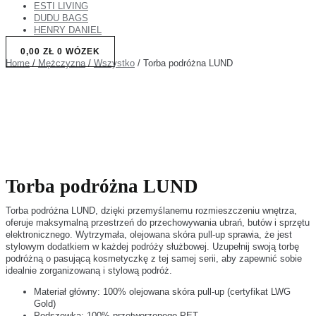
ESTI LIVING
DUDU BAGS
HENRY DANIEL
0,00
ZŁ
0
WÓZEK
Home
/
Mężczyzna
/
Wszystko
/ Torba podróżna LUND
Torba podróżna LUND
Torba podróżna LUND, dzięki przemyślanemu rozmieszczeniu wnętrza,
oferuje maksymalną przestrzeń do przechowywania ubrań, butów i sprzętu
elektronicznego. Wytrzymała, olejowana skóra pull-up sprawia, że jest
stylowym dodatkiem w każdej podróży służbowej. Uzupełnij swoją torbę
podróżną o pasującą kosmetyczkę z tej samej serii, aby zapewnić sobie
idealnie zorganizowaną i stylową podróż.
Materiał główny: 100% olejowana skóra pull-up (certyfikat LWG
Gold)
Podszewka: 100% przetworzonego PET