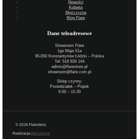
Nowości
Kobieta
Mężczyzna
Blog Flare
Dane teleadresowe
Showroom Flare
1go Maja 51a
95-050 Konstantynów Łódzki – Polska
Tel: 518 926 144
admin@flarestore.pl
showroom@flare.com.pl
Sklep czynny:
Poniedziałek – Piątek
9:00 – 15:30
© 2026 Flarestore.
Realizacja
AdCorso.pl