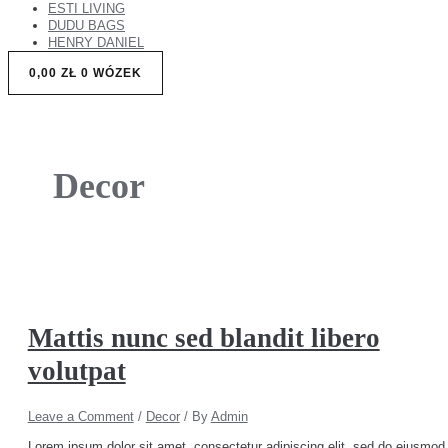
ESTI LIVING
DUDU BAGS
HENRY DANIEL
0,00
ZŁ
0
WÓZEK
Decor
Mattis nunc sed blandit libero
volutpat
Leave a Comment
/
Decor
/ By
Admin
Lorem ipsum dolor sit amet, consectetur adipiscing elit, sed do eiusmod