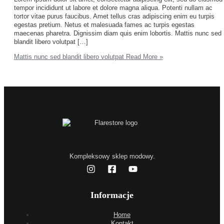
tempor incididunt ut labore et dolore magna aliqua. Potenti nullam ac
tortor vitae purus faucibus. Amet tellus cras adipiscing enim eu turpis
egestas pretium. Netus et malesuada fames ac turpis egestas
maecenas pharetra. Dignissim diam quis enim lobortis. Mattis nunc sed
blandit libero volutpat […]
Mattis nunc sed blandit libero volutpat
Read More »
Kompleksowy sklep modowy.
Informacje
Home
Kontakt