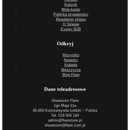
Koszyk
Moje konto
Polityka prywatności
Regulamin sklepu
O Sklepie
Eventy B2B
Odkryj
Wszystko
Nowości
Kobieta
Mężczyzna
Blog Flare
Dane teleadresowe
Showroom Flare
1go Maja 51a
95-050 Konstantynów Łódzki – Polska
Tel: 518 926 144
admin@flarestore.pl
showroom@flare.com.pl