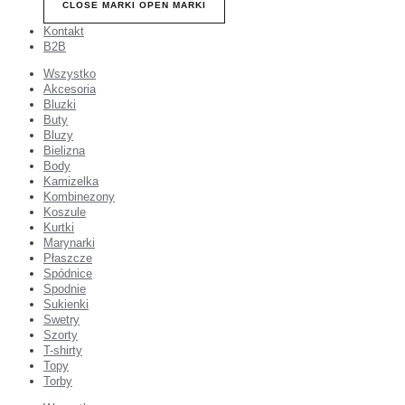
CLOSE MARKI
OPEN MARKI
Kontakt
B2B
Wszystko
Akcesoria
Bluzki
Buty
Bluzy
Bielizna
Body
Kamizelka
Kombinezony
Koszule
Kurtki
Marynarki
Płaszcze
Spódnice
Spodnie
Sukienki
Swetry
Szorty
T-shirty
Topy
Torby