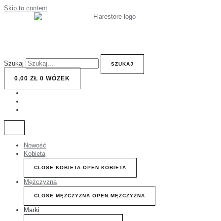
Skip to content
Szukaj
SZUKAJ
0,00
ZŁ
0
WÓZEK
Nowość
Kobieta
CLOSE KOBIETA
OPEN KOBIETA
Mężczyzna
CLOSE MĘŻCZYZNA
OPEN MĘŻCZYZNA
Marki