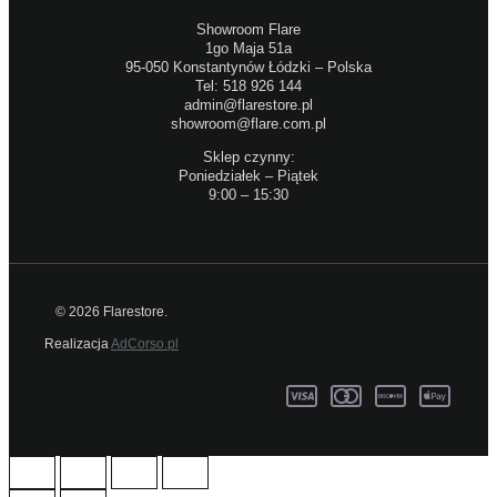
Showroom Flare
1go Maja 51a
95-050 Konstantynów Łódzki – Polska
Tel: 518 926 144
admin@flarestore.pl
showroom@flare.com.pl
Sklep czynny:
Poniedziałek – Piątek
9:00 – 15:30
© 2026 Flarestore.
Realizacja
AdCorso.pl