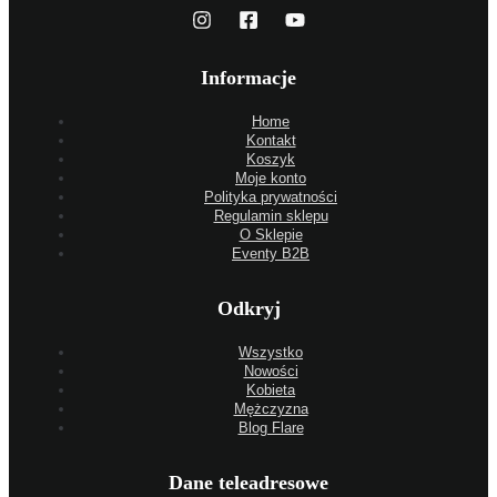
Informacje
Home
Kontakt
Koszyk
Moje konto
Polityka prywatności
Regulamin sklepu
O Sklepie
Eventy B2B
Odkryj
Wszystko
Nowości
Kobieta
Mężczyzna
Blog Flare
Dane teleadresowe