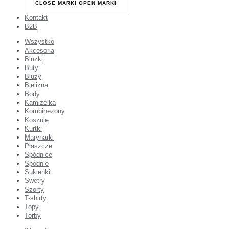
CLOSE MARKI
OPEN MARKI
Kontakt
B2B
Wszystko
Akcesoria
Bluzki
Buty
Bluzy
Bielizna
Body
Kamizelka
Kombinezony
Koszule
Kurtki
Marynarki
Płaszcze
Spódnice
Spodnie
Sukienki
Swetry
Szorty
T-shirty
Topy
Torby