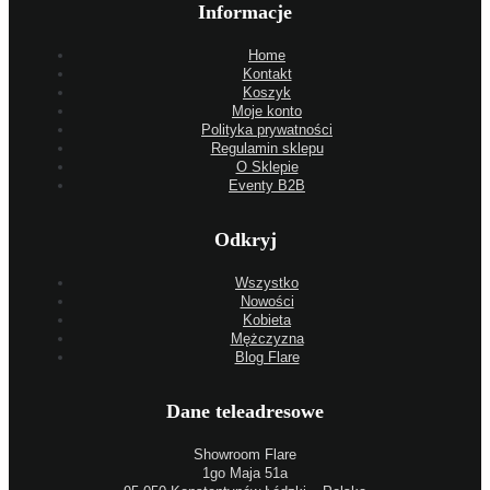
Informacje
Home
Kontakt
Koszyk
Moje konto
Polityka prywatności
Regulamin sklepu
O Sklepie
Eventy B2B
Odkryj
Wszystko
Nowości
Kobieta
Mężczyzna
Blog Flare
Dane teleadresowe
Showroom Flare
1go Maja 51a