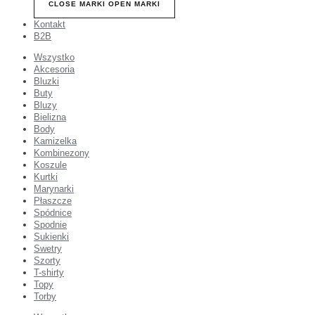
CLOSE MARKI
OPEN MARKI
Kontakt
B2B
Wszystko
Akcesoria
Bluzki
Buty
Bluzy
Bielizna
Body
Kamizelka
Kombinezony
Koszule
Kurtki
Marynarki
Płaszcze
Spódnice
Spodnie
Sukienki
Swetry
Szorty
T-shirty
Topy
Torby