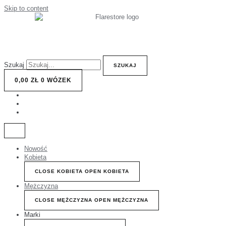
Skip to content
Szukaj
SZUKAJ
0,00
ZŁ
0
WÓZEK
Nowość
Kobieta
CLOSE KOBIETA
OPEN KOBIETA
Mężczyzna
CLOSE MĘŻCZYZNA
OPEN MĘŻCZYZNA
Marki