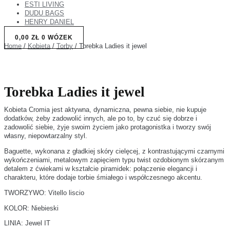
ESTI LIVING
DUDU BAGS
HENRY DANIEL
0,00
ZŁ
0
WÓZEK
Home
/
Kobieta
/
Torby
/ Torebka Ladies it jewel
Torebka Ladies it jewel
Kobieta Cromia jest aktywna, dynamiczna, pewna siebie, nie kupuje
dodatków, żeby zadowolić innych, ale po to, by czuć się dobrze i
zadowolić siebie, żyje swoim życiem jako protagonistka i tworzy swój
własny, niepowtarzalny styl.
Baguette, wykonana z gładkiej skóry cielęcej, z kontrastującymi czarnymi
wykończeniami, metalowym zapięciem typu twist ozdobionym skórzanym
detalem z ćwiekami w kształcie piramidek: połączenie elegancji i
charakteru, które dodaje torbie śmiałego i współczesnego akcentu.
TWORZYWO: Vitello liscio
KOLOR: Niebieski
LINIA: Jewel IT