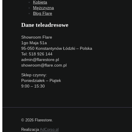
Kobieta
Mężczyzna
Blog Flare
Dane teleadresowe
Showroom Flare
1go Maja 51a
95-050 Konstantynów Łódzki – Polska
Tel: 518 926 144
admin@flarestore.pl
showroom@flare.com.pl
Sklep czynny:
Poniedziałek – Piątek
9:00 – 15:30
© 2026 Flarestore.
Realizacja
AdCorso.pl