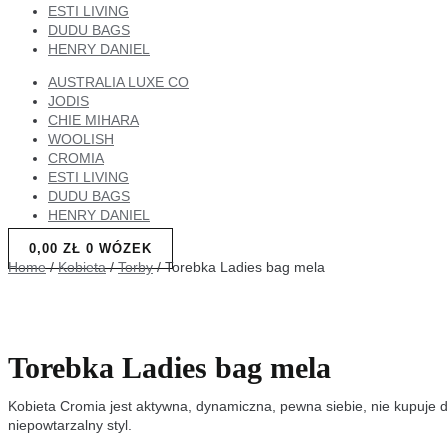
ESTI LIVING
DUDU BAGS
HENRY DANIEL
AUSTRALIA LUXE CO
JODIS
CHIE MIHARA
WOOLISH
CROMIA
ESTI LIVING
DUDU BAGS
HENRY DANIEL
0,00
ZŁ
0
WÓZEK
Home
/
Kobieta
/
Torby
/ Torebka Ladies bag mela
Torebka Ladies bag mela
Kobieta Cromia jest aktywna, dynamiczna, pewna siebie, nie kupuje do
niepowtarzalny styl.