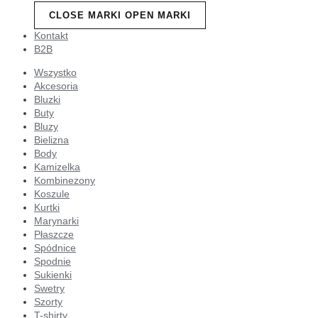
CLOSE MARKI
OPEN MARKI
Kontakt
B2B
Wszystko
Akcesoria
Bluzki
Buty
Bluzy
Bielizna
Body
Kamizelka
Kombinezony
Koszule
Kurtki
Marynarki
Płaszcze
Spódnice
Spodnie
Sukienki
Swetry
Szorty
T-shirty