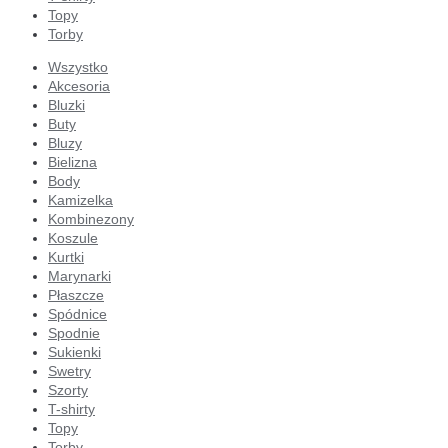
Topy
Torby
Wszystko
Akcesoria
Bluzki
Buty
Bluzy
Bielizna
Body
Kamizelka
Kombinezony
Koszule
Kurtki
Marynarki
Płaszcze
Spódnice
Spodnie
Sukienki
Swetry
Szorty
T-shirty
Topy
Torby