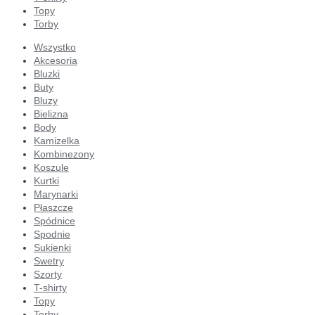
Topy
Torby
Wszystko
Akcesoria
Bluzki
Buty
Bluzy
Bielizna
Body
Kamizelka
Kombinezony
Koszule
Kurtki
Marynarki
Płaszcze
Spódnice
Spodnie
Sukienki
Swetry
Szorty
T-shirty
Topy
Torby