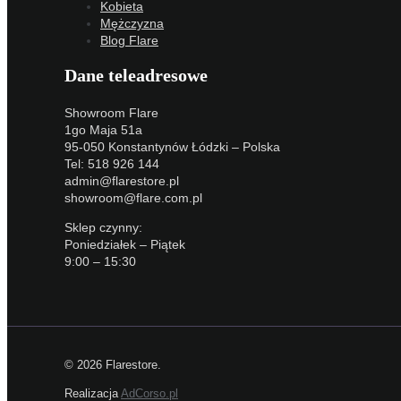
Kobieta
Mężczyzna
Blog Flare
Dane teleadresowe
Showroom Flare
1go Maja 51a
95-050 Konstantynów Łódzki – Polska
Tel: 518 926 144
admin@flarestore.pl
showroom@flare.com.pl
Sklep czynny:
Poniedziałek – Piątek
9:00 – 15:30
© 2026 Flarestore.
Realizacja
AdCorso.pl