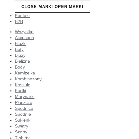
CLOSE MARKI
OPEN MARKI
Kontakt
B2B
Wszystko
Akcesoria
Bluzki
Buty
Bluzy
Bielizna
Body
Kamizelka
Kombinezony
Koszule
Kurtki
Marynarki
Płaszcze
Spódnice
Spodnie
Sukienki
Swetry
Szorty
T-shirty