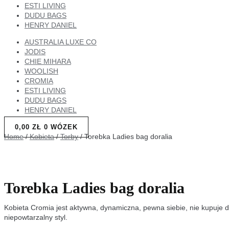
ESTI LIVING
DUDU BAGS
HENRY DANIEL
AUSTRALIA LUXE CO
JODIS
CHIE MIHARA
WOOLISH
CROMIA
ESTI LIVING
DUDU BAGS
HENRY DANIEL
0,00
ZŁ
0
WÓZEK
Home
/
Kobieta
/
Torby
/ Torebka Ladies bag doralia
Torebka Ladies bag doralia
Kobieta Cromia jest aktywna, dynamiczna, pewna siebie, nie kupuje do
niepowtarzalny styl.