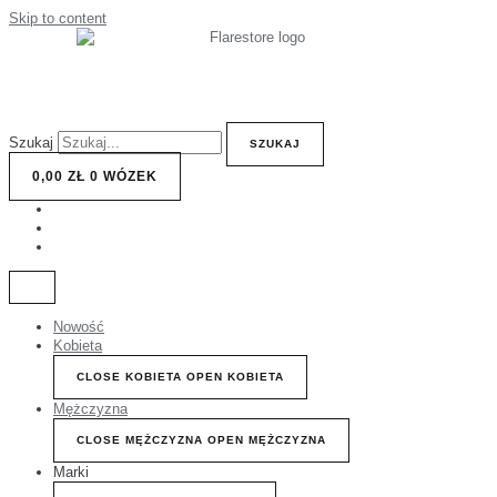
Skip to content
Szukaj
SZUKAJ
0,00
ZŁ
0
WÓZEK
Nowość
Kobieta
CLOSE KOBIETA
OPEN KOBIETA
Mężczyzna
CLOSE MĘŻCZYZNA
OPEN MĘŻCZYZNA
Marki