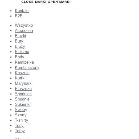
CLOSE MARKI
OPEN MARKI
Kontakt
B2B
Wszystko
Akcesoria
Bluzki
Buty
Bluzy
Bielizna
Body
Kamizelka
Kombinezony
Koszule
Kurtki
Marynarki
Płaszcze
Spódnice
Spodnie
Sukienki
Swetry
Szorty
T-shirty
Topy
Torby