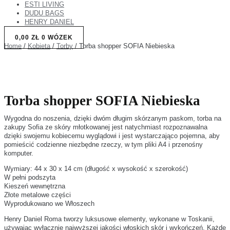
ESTI LIVING
DUDU BAGS
HENRY DANIEL
0,00
ZŁ
0
WÓZEK
Home
/
Kobieta
/
Torby
/ Torba shopper SOFIA Niebieska
Torba shopper SOFIA Niebieska
Wygodna do noszenia, dzięki dwóm długim skórzanym paskom, torba na
zakupy Sofia ze skóry młotkowanej jest natychmiast rozpoznawalna
dzięki swojemu kobiecemu wyglądowi i jest wystarczająco pojemna, aby
pomieścić codzienne niezbędne rzeczy, w tym pliki A4 i przenośny
komputer.
Wymiary: 44 x 30 x 14 cm (długość x wysokość x szerokość)
W pełni podszyta
Kieszeń wewnętrzna
Złote metalowe części
Wyprodukowano we Włoszech
Henry Daniel Roma tworzy luksusowe elementy, wykonane w Toskanii,
używając wyłącznie najwyższej jakości włoskich skór i wykończeń. Każde