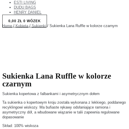
ESTI LIVING
DUDU BAGS
HENRY DANIEL
0,00
ZŁ
0
WÓZEK
Home
/
Kobieta
/
Sukienki
/ Sukienka Lana Ruffle w kolorze czarnym
Sukienka Lana Ruffle w kolorze
czarnym
Sukienka kopertowa z falbankami i asymetrycznym dołem
Ta sukienka o kopertowym kroju została wykonana z lekkiego, poddanego
recyklingowi wiskozy. Ma bufiaste rękawy odsłaniające ramiona i
asymetryczny dół, a wbudowane wiązanie w talii zapewnia regulowane
dopasowanie
Skład: 100% wiskoza