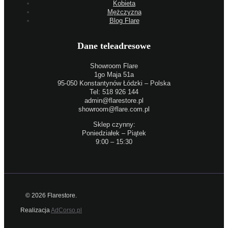
Kobieta
Mężczyzna
Blog Flare
Dane teleadresowe
Showroom Flare
1go Maja 51a
95-050 Konstantynów Łódzki – Polska
Tel: 518 926 144
admin@flarestore.pl
showroom@flare.com.pl
Sklep czynny:
Poniedziałek – Piątek
9:00 – 15:30
© 2026 Flarestore.
Realizacja
AdCorso.pl