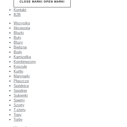
CLOSE MARKI
OPEN MARKI
Kontakt
B2B
Wszystko
Akcesoria
Bluzki
Buty
Bluzy
Bielizna
Body
Kamizelka
Kombinezony
Koszule
Kurtki
Marynarki
Płaszcze
Spódnice
Spodnie
Sukienki
Swetry
Szorty
T-shirty
Topy
Torby