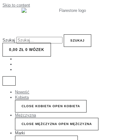
Skip to content
Szukaj
SZUKAJ
0,00
ZŁ
0
WÓZEK
Nowość
Kobieta
CLOSE KOBIETA
OPEN KOBIETA
Mężczyzna
CLOSE MĘŻCZYZNA
OPEN MĘŻCZYZNA
Marki