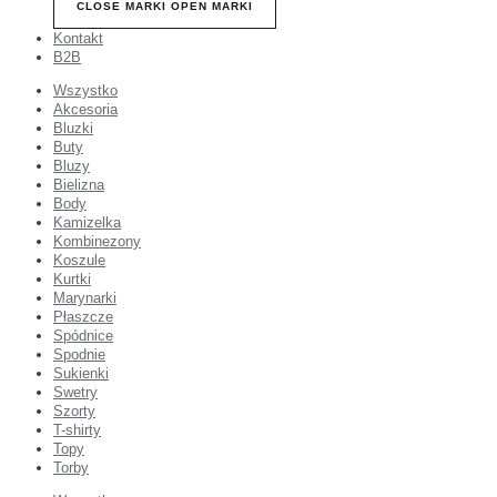
CLOSE MARKI
OPEN MARKI
Kontakt
B2B
Wszystko
Akcesoria
Bluzki
Buty
Bluzy
Bielizna
Body
Kamizelka
Kombinezony
Koszule
Kurtki
Marynarki
Płaszcze
Spódnice
Spodnie
Sukienki
Swetry
Szorty
T-shirty
Topy
Torby