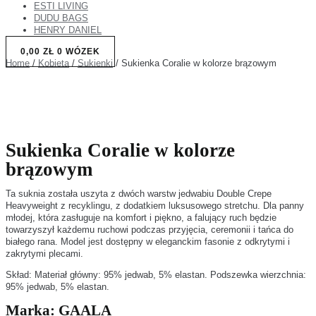
ESTI LIVING
DUDU BAGS
HENRY DANIEL
0,00
ZŁ
0
WÓZEK
Home
/
Kobieta
/
Sukienki
/ Sukienka Coralie w kolorze brązowym
Sukienka Coralie w kolorze
brązowym
Ta suknia została uszyta z dwóch warstw jedwabiu Double Crepe
Heavyweight z recyklingu, z dodatkiem luksusowego stretchu. Dla panny
młodej, która zasługuje na komfort i piękno, a falujący ruch będzie
towarzyszył każdemu ruchowi podczas przyjęcia, ceremonii i tańca do
białego rana. Model jest dostępny w eleganckim fasonie z odkrytymi i
zakrytymi plecami.
Skład: Materiał główny: 95% jedwab, 5% elastan. Podszewka wierzchnia:
95% jedwab, 5% elastan.
Marka:
GAALA