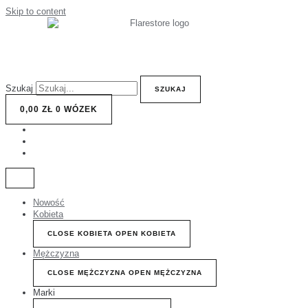
Skip to content
Szukaj
SZUKAJ
0,00
ZŁ
0
WÓZEK
Nowość
Kobieta
CLOSE KOBIETA
OPEN KOBIETA
Mężczyzna
CLOSE MĘŻCZYZNA
OPEN MĘŻCZYZNA
Marki