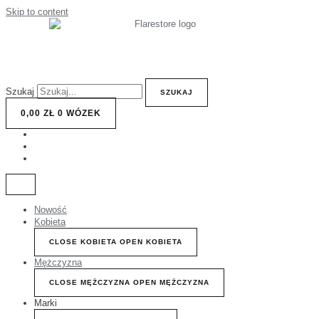
Skip to content
Szukaj
SZUKAJ
0,00
ZŁ
0
WÓZEK
Nowość
Kobieta
CLOSE KOBIETA
OPEN KOBIETA
Mężczyzna
CLOSE MĘŻCZYZNA
OPEN MĘŻCZYZNA
Marki