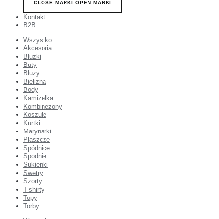
CLOSE MARKI
OPEN MARKI
Kontakt
B2B
Wszystko
Akcesoria
Bluzki
Buty
Bluzy
Bielizna
Body
Kamizelka
Kombinezony
Koszule
Kurtki
Marynarki
Płaszcze
Spódnice
Spodnie
Sukienki
Swetry
Szorty
T-shirty
Topy
Torby