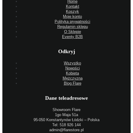
Home
Kontakt
Koszyk
Moje konto
Polityka prywatności
Regulamin sklepu
O Sklepie
Eventy B2B
Odkryj
Wszystko
Nowości
Kobieta
Mężczyzna
Blog Flare
Dane teleadresowe
Showroom Flare
1go Maja 51a
95-050 Konstantynów Łódzki – Polska
Tel: 518 926 144
admin@flarestore.pl