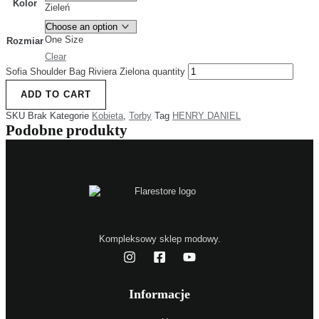
Kolor
Zieleń
One Size
Rozmiar
Clear
Sofia Shoulder Bag Riviera Zielona quantity
ADD TO CART
SKU
Brak
Kategorie
Kobieta
,
Torby
Tag
HENRY DANIEL
Podobne produkty
Kompleksowy sklep modowy.
Informacje