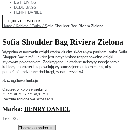
ESTI LIVING
DUDU BAGS
HENRY DANIEL
0,00
ZŁ
0
WÓZEK
Home
/
Kobieta
/
Torby
/ Sofia Shoulder Bag Riviera Zielona
Sofia Shoulder Bag Riviera Zielona
Wygodna w noszeniu dzięki dwóm długim skórzanym paskom, torba Sofia
Shopper Bag z rafii i skóry jest natychmiast rozpoznawalna dzięki
stylowym połączeniom. Zaokrąglone i składane uchwyty nadają torbie
kobiecy charakter i zapewniają wystarczająco dużo miejsca, aby
pomieścić codzienne drobiazgi, w tym teczki A4.
Szczegółowe funkcje
Osprzęt w kolorze srebrnym
35 cm dł. x 37 cm wys. x 11
Ręcznie robione we Włoszech
Marka:
HENRY DANIEL
1700,00
zł