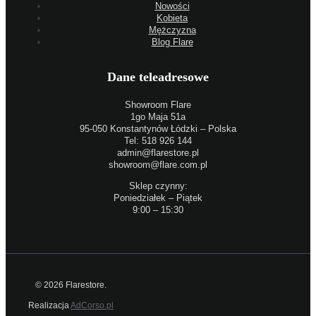
Nowości
Kobieta
Mężczyzna
Blog Flare
Dane teleadresowe
Showroom Flare
1go Maja 51a
95-050 Konstantynów Łódzki – Polska
Tel: 518 926 144
admin@flarestore.pl
showroom@flare.com.pl
Sklep czynny:
Poniedziałek – Piątek
9:00 – 15:30
© 2026 Flarestore.
Realizacja
AdCorso.pl