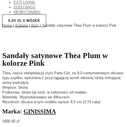
ESTI LIVING
DUDU BAGS
HENRY DANIEL
0,00
ZŁ
0
WÓZEK
Home
/
Kobieta
/
Buty
/ Sandały satynowe Thea Plum w kolorze Pink
Sandały satynowe Thea Plum w
kolorze Pink
Thea, nasza interpretacja stylu Party-Girl, na 9,5-centymetrowym obcasie
typu szpilka, wykonana z przyciągającej wzrok włoskiej skóry imitującej
skórę krokodyla.
Wnętrze: Skóra
Podeszwa: skóra lub tunit, w zależności od modelu
Materiały: Wyprodukowano we Włoszech
Wysokość obcasa w tym modelu wynosi 9,5 cm (3,74 cala)
Marka:
GINISSIMA
1800,00
zł