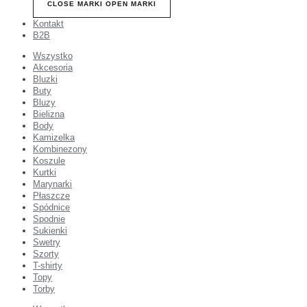
CLOSE MARKI
OPEN MARKI
Kontakt
B2B
Wszystko
Akcesoria
Bluzki
Buty
Bluzy
Bielizna
Body
Kamizelka
Kombinezony
Koszule
Kurtki
Marynarki
Płaszcze
Spódnice
Spodnie
Sukienki
Swetry
Szorty
T-shirty
Topy
Torby