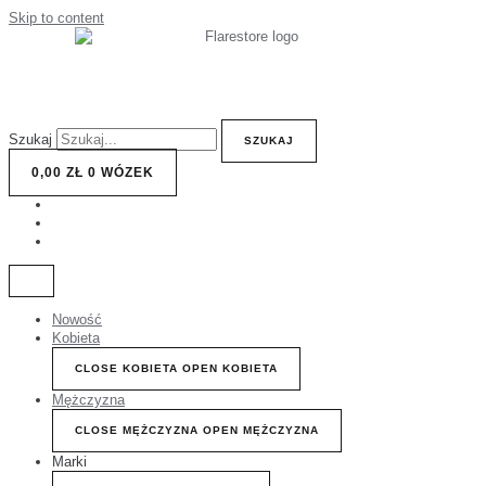
Skip to content
Szukaj
SZUKAJ
0,00
ZŁ
0
WÓZEK
Nowość
Kobieta
CLOSE KOBIETA
OPEN KOBIETA
Mężczyzna
CLOSE MĘŻCZYZNA
OPEN MĘŻCZYZNA
Marki