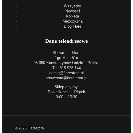
Wszystko
Nowości
Kobieta
Mężczyzna
Blog Flare
Dane teleadresowe
Showroom Flare
1go Maja 51a
95-050 Konstantynów Łódzki – Polska
Tel: 518 926 144
admin@flarestore.pl
showroom@flare.com.pl
Sklep czynny:
Poniedziałek – Piątek
9:00 – 15:30
© 2026 Flarestore.