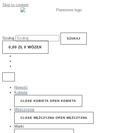
Skip to content
Szukaj
SZUKAJ
0,00
ZŁ
0
WÓZEK
Nowość
Kobieta
CLOSE KOBIETA
OPEN KOBIETA
Mężczyzna
CLOSE MĘŻCZYZNA
OPEN MĘŻCZYZNA
Marki