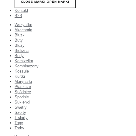
CLOSE MARKI
OPEN MARKI
Kontakt
B2B
Wszystko
Akcesoria
Bluzki
Buty
Bluzy
Bielizna
Body
Kamizelka
Kombinezony
Koszule
Kurtki
Marynarki
Płaszcze
Spódnice
Spodnie
Sukienki
Swetry
Szorty
T-shirty
Topy
Torby