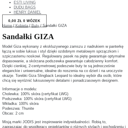
ESTI LIVING
DUDU BAGS
HENRY DANIEL
0,00
ZŁ
0
WÓZEK
Home
/
Kobieta
/
Buty
/ Sandałki GIZA
Sandałki GIZA
Model Giza wykonany z ekskluzywnego zamszu z nadrukiem w panterkę
łączą w sobie luksus i styl dzięki ozdobnym metalowym sprzączkom i
szpiczastemu noskowi. Regulowany pasek na piętę gwarantuje optymalne
dopasowanie, a skórzana podszewka gwarantuje całodzienny komfort.
Dzięki cienkiej, 2-centymetrowej podeszwie buty te są jednocześnie
eleganckie i uniwersalne, idealne do noszenia na co dzień i na uroczyste
okazje. Torebki Giza Slingback Leopard to idealny wybór dla osób, które
chcą się wyróżnić luksusowymi detalami i ponadczasowym designem.
Informacje o modelu:
Cholewka: 100% skóra (certyfikat LWG)
Podszewka: 100% skóra (certyfikat LWG)
Wkładka: 100% skóra
Podeszwa: Thunite
Obcas: 2 cm
Misją marki JODIS jest inspirowanie indywidualności. Robią to,
zapraszając do współpracy projektantów o różnych stylach i pochodzeniu i