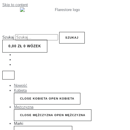
Skip to content
Szukaj
SZUKAJ
0,00
ZŁ
0
WÓZEK
Nowość
Kobieta
CLOSE KOBIETA
OPEN KOBIETA
Mężczyzna
CLOSE MĘŻCZYZNA
OPEN MĘŻCZYZNA
Marki