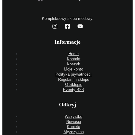
Kompleksowy sklep modowy.
Informacje
Home
Kontakt
Koszyk
Moje konto
Polityka prywatności
Regulamin sklepu
O Sklepie
Eventy B2B
Odkryj
Wszystko
Nowości
Kobieta
Mężczyzna