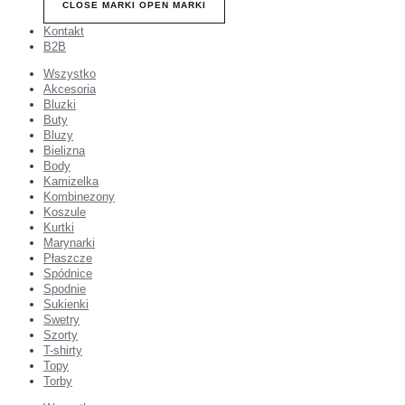
CLOSE MARKI
OPEN MARKI
Kontakt
B2B
Wszystko
Akcesoria
Bluzki
Buty
Bluzy
Bielizna
Body
Kamizelka
Kombinezony
Koszule
Kurtki
Marynarki
Płaszcze
Spódnice
Spodnie
Sukienki
Swetry
Szorty
T-shirty
Topy
Torby