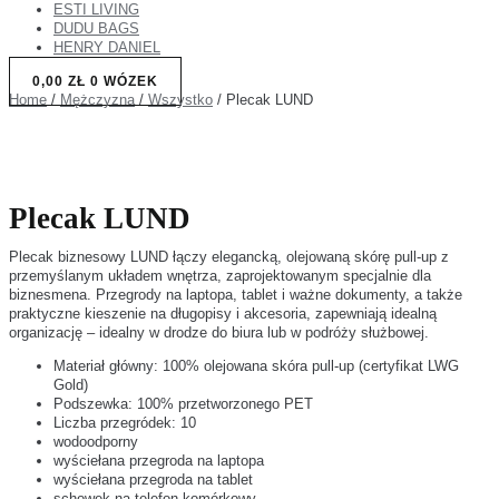
ESTI LIVING
DUDU BAGS
HENRY DANIEL
0,00
ZŁ
0
WÓZEK
Home
/
Mężczyzna
/
Wszystko
/ Plecak LUND
Plecak LUND
Plecak biznesowy LUND łączy elegancką, olejowaną skórę pull-up z
przemyślanym układem wnętrza, zaprojektowanym specjalnie dla
biznesmena. Przegrody na laptopa, tablet i ważne dokumenty, a także
praktyczne kieszenie na długopisy i akcesoria, zapewniają idealną
organizację – idealny w drodze do biura lub w podróży służbowej.
Materiał główny: 100% olejowana skóra pull-up (certyfikat LWG
Gold)
Podszewka: 100% przetworzonego PET
Liczba przegródek: 10
wodoodporny
wyściełana przegroda na laptopa
wyściełana przegroda na tablet
schowek na telefon komórkowy