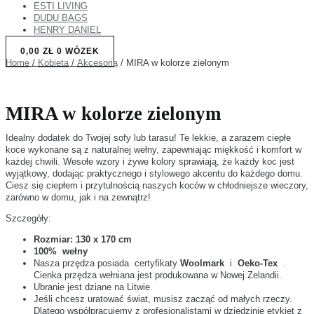
ESTI LIVING
DUDU BAGS
HENRY DANIEL
0,00
ZŁ
0
WÓZEK
Home
/
Kobieta
/
Akcesoria
/ MIRA w kolorze zielonym
MIRA w kolorze zielonym
Idealny dodatek do Twojej sofy lub tarasu! Te lekkie, a zarazem ciepłe
koce wykonane są z naturalnej wełny, zapewniając miękkość i komfort w
każdej chwili. Wesołe wzory i żywe kolory sprawiają, że każdy koc jest
wyjątkowy, dodając praktycznego i stylowego akcentu do każdego domu.
Ciesz się ciepłem i przytulnością naszych koców w chłodniejsze wieczory,
zarówno w domu, jak i na zewnątrz!
Szczegóły:
Rozmiar: 130 x 170 cm
100%
wełny
Nasza przędza posiada certyfikaty
Woolmark
i
Oeko-Tex
.
Cienka przędza wełniana jest produkowana w Nowej Zelandii.
Ubranie jest dziane na Litwie.
Jeśli chcesz uratować świat, musisz zacząć od małych rzeczy.
Dlatego współpracujemy z profesjonalistami w dziedzinie etykiet z