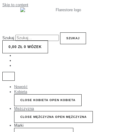
Skip to content
Szukaj
SZUKAJ
0,00
ZŁ
0
WÓZEK
Nowość
Kobieta
CLOSE KOBIETA
OPEN KOBIETA
Mężczyzna
CLOSE MĘŻCZYZNA
OPEN MĘŻCZYZNA
Marki