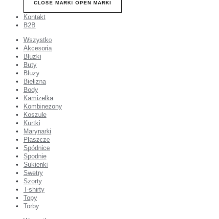
CLOSE MARKI
OPEN MARKI
Kontakt
B2B
Wszystko
Akcesoria
Bluzki
Buty
Bluzy
Bielizna
Body
Kamizelka
Kombinezony
Koszule
Kurtki
Marynarki
Płaszcze
Spódnice
Spodnie
Sukienki
Swetry
Szorty
T-shirty
Topy
Torby