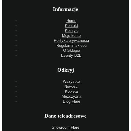
Informacje
Home
Kontakt
Koszyk
Moje konto
Polityka prywatności
Regulamin sklepu
O Sklepie
Eventy B2B
Odkryj
Wszystko
Nowości
Kobieta
Mężczyzna
Blog Flare
Dane teleadresowe
Showroom Flare