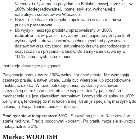
Varcotex i używamy na przykład ich Biolabel, nowej, etycznej,
w
100% biodegradowalnej,
tkanej etykiety, wykonanej z
naturalnych surowców we Włoszech.
Narzuta
zostanie
elegancko zapakowana w nasze firmowe
pudełko
prezentowe
.
Do wysyłki naszego produktu opracowaliśmy w
100%
naturalne
rozwiązanie – używamy toreb papierowych typu kraft
wykonanych z drewna i wiórów pochodzących od prywatnych
dostawców oraz czystego, naturalnego drewna pochodzącego z
oczyszczania i przycinania lasów. Do zamykania używamy w
100% naturalnych przędz i nici.
Instrukcje dotyczące pielęgnacji:
Pielęgnacja produktów ze 100% wełny jest dość prosta. Nie wymagają
częstego prania, a nawet wcale. Lubią być wietrzone lub szczotkowane
miękką szczotką. W razie potrzeby prania, wystarczy zachować
szczególną ostrożność i delikatnie je wyprać. Należy pamiętać, że
mechacenie się jest zjawiskiem normalnym i wszystkie dzianiny ze 100%
wełny mają tendencję do mechacenia się. Usuń je specjalną maszynką do
golenia, a Twoja dzianina będzie jak nowa.
Prać ręcznie w temperaturze 30°C
. Suszyć na płasko. Rozczesać w
stanie mokrym. Prać z podobnymi kolorami. Po praniu może się skurczyć
maksymalnie o 3%.
Marka:
WOOLISH