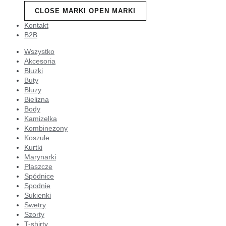
CLOSE MARKI
OPEN MARKI
Kontakt
B2B
Wszystko
Akcesoria
Bluzki
Buty
Bluzy
Bielizna
Body
Kamizelka
Kombinezony
Koszule
Kurtki
Marynarki
Płaszcze
Spódnice
Spodnie
Sukienki
Swetry
Szorty
T-shirty