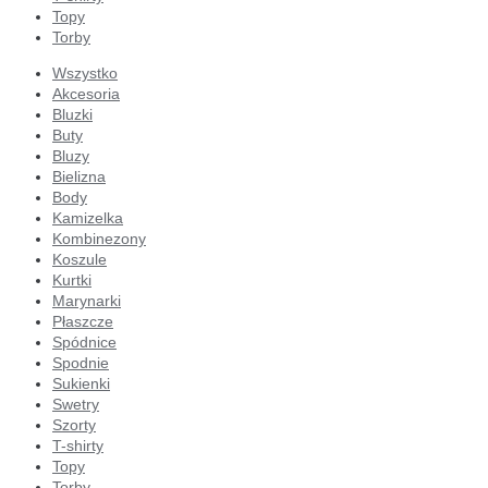
Topy
Torby
Wszystko
Akcesoria
Bluzki
Buty
Bluzy
Bielizna
Body
Kamizelka
Kombinezony
Koszule
Kurtki
Marynarki
Płaszcze
Spódnice
Spodnie
Sukienki
Swetry
Szorty
T-shirty
Topy
Torby