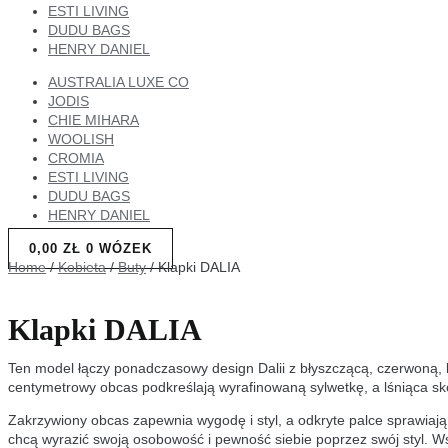
ESTI LIVING
DUDU BAGS
HENRY DANIEL
AUSTRALIA LUXE CO
JODIS
CHIE MIHARA
WOOLISH
CROMIA
ESTI LIVING
DUDU BAGS
HENRY DANIEL
0,00
ZŁ
0
WÓZEK
Home
/
Kobieta
/
Buty
/ Klapki DALIA
Klapki DALIA
Ten model łączy ponadczasowy design Dalii z błyszczącą, czerwoną, 
centymetrowy obcas podkreślają wyrafinowaną sylwetkę, a lśniąca s
Zakrzywiony obcas zapewnia wygodę i styl, a odkryte palce sprawiają
chcą wyrazić swoją osobowość i pewność siebie poprzez swój styl.