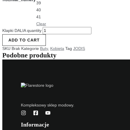
39
40
41
Clear
Klapki DALIA quantity
ADD TO CART
SKU
Brak
Kategorie
Buty
,
Kobieta
Tag
JODIS
Podobne produkty
Kompleksowy sklep modowy.
Informacje