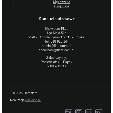
Mężczyzna
Blog Flare
Dane teleadresowe
Showroom Flare
1go Maja 51a
95-050 Konstantynów Łódzki – Polska
Tel: 518 926 144
admin@flarestore.pl
showroom@flare.com.pl
Sklep czynny:
Poniedziałek – Piątek
9:00 – 15:30
© 2026 Flarestore.
Realizacja
AdCorso.pl