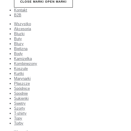
CLOSE MARKI
OPEN MARKI
Kontakt
B2B
Wszystko
Akcesoria
Bluzki
Buty
Bluzy
Bielizna
Body
Kamizelka
Kombinezony
Koszule
Kurtki
Marynarki
Płaszcze
Spódnice
Spodnie
Sukienki
Swetry
Szorty
T-shirty
Topy
Torby