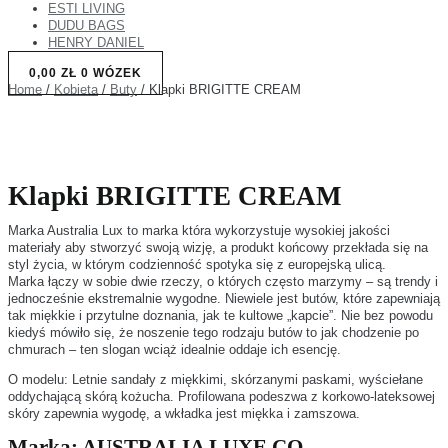
ESTI LIVING
DUDU BAGS
HENRY DANIEL
0,00
ZŁ
0
WÓZEK
Home
/
Kobieta
/
Buty
/ Klapki BRIGITTE CREAM
Klapki BRIGITTE CREAM
Marka Australia Lux to marka która wykorzystuje wysokiej jakości
materiały aby stworzyć swoją wizję, a produkt końcowy przekłada się na
styl życia, w którym codzienność spotyka się z europejską ulicą.
Marka łączy w sobie dwie rzeczy, o których często marzymy – są trendy i
jednocześnie ekstremalnie wygodne. Niewiele jest butów, które zapewniają
tak miękkie i przytulne doznania, jak te kultowe „kapcie”. Nie bez powodu
kiedyś mówiło się, że noszenie tego rodzaju butów to jak chodzenie po
chmurach – ten slogan wciąż idealnie oddaje ich esencję.
O modelu: Letnie sandały z miękkimi, skórzanymi paskami, wyściełane
oddychającą skórą kożucha. Profilowana podeszwa z korkowo-lateksowej
skóry zapewnia wygodę, a wkładka jest miękka i zamszowa.
Marka:
AUSTRALIA LUXE CO