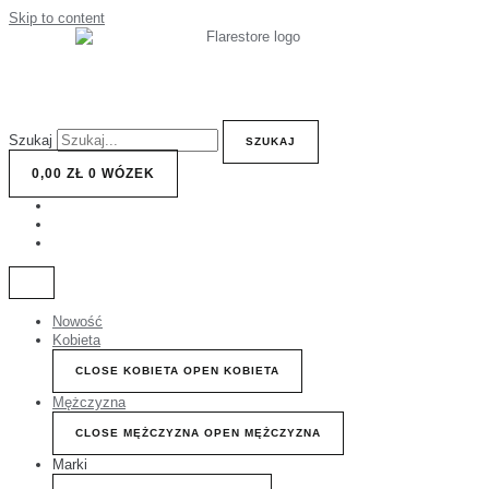
Skip to content
Szukaj
SZUKAJ
0,00
ZŁ
0
WÓZEK
Nowość
Kobieta
CLOSE KOBIETA
OPEN KOBIETA
Mężczyzna
CLOSE MĘŻCZYZNA
OPEN MĘŻCZYZNA
Marki