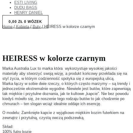
ESTI LIVING
DUDU BAGS
HENRY DANIEL
0,00
ZŁ
0
WÓZEK
Home
/
Kobieta
/
Buty
/ HEIRESS w kolorze czarnym
HEIRESS w kolorze czarnym
Marka Australia Lux to marka która wykorzystuje wysokiej jakości
materiały aby stworzyć swoją wizję, a produkt końcowy przekłada się na
styl życia, w którym codzienność spotyka się z europejską ulicą.
Marka łączy w sobie dwie rzeczy, o których często marzymy – są trendy i
jednocześnie ekstremalnie wygodne. Niewiele jest butów, które zapewniają
tak miękkie i przytulne doznania, jak te kultowe „kapcie”. Nie bez powodu
kiedyś mówiło się, że noszenie tego rodzaju butów to jak chodzenie po
chmurach – ten slogan wciąż idealnie oddaje ich esencję.
O modelu: Zamknięte kapcie z wyjątkowo miękkim kozim futerkiem na
zewnątrz i przytulną, czystą owczą podszewką.
Skład:
100% futro kozie