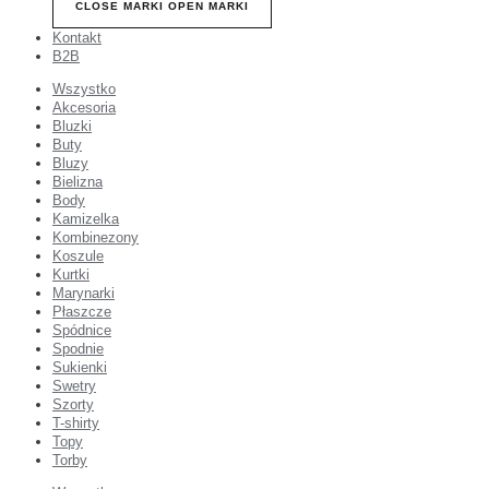
CLOSE MARKI
OPEN MARKI
Kontakt
B2B
Wszystko
Akcesoria
Bluzki
Buty
Bluzy
Bielizna
Body
Kamizelka
Kombinezony
Koszule
Kurtki
Marynarki
Płaszcze
Spódnice
Spodnie
Sukienki
Swetry
Szorty
T-shirty
Topy
Torby