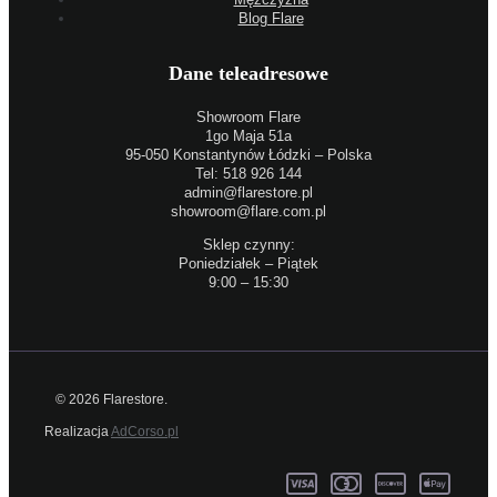
Blog Flare
Dane teleadresowe
Showroom Flare
1go Maja 51a
95-050 Konstantynów Łódzki – Polska
Tel: 518 926 144
admin@flarestore.pl
showroom@flare.com.pl
Sklep czynny:
Poniedziałek – Piątek
9:00 – 15:30
© 2026 Flarestore.
Realizacja
AdCorso.pl