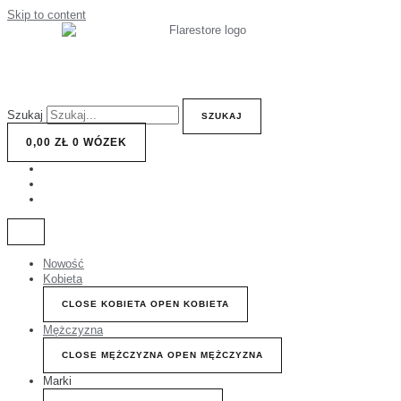
Skip to content
Szukaj
SZUKAJ
0,00
ZŁ
0
WÓZEK
Nowość
Kobieta
CLOSE KOBIETA
OPEN KOBIETA
Mężczyzna
CLOSE MĘŻCZYZNA
OPEN MĘŻCZYZNA
Marki