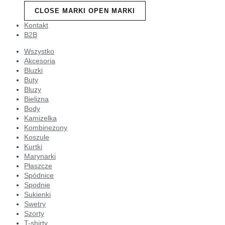
CLOSE MARKI
OPEN MARKI
Kontakt
B2B
Wszystko
Akcesoria
Bluzki
Buty
Bluzy
Bielizna
Body
Kamizelka
Kombinezony
Koszule
Kurtki
Marynarki
Płaszcze
Spódnice
Spodnie
Sukienki
Swetry
Szorty
T-shirty