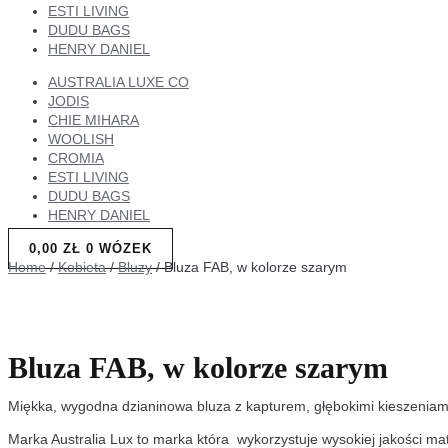
ESTI LIVING
DUDU BAGS
HENRY DANIEL
AUSTRALIA LUXE CO
JODIS
CHIE MIHARA
WOOLISH
CROMIA
ESTI LIVING
DUDU BAGS
HENRY DANIEL
0,00
ZŁ
0
WÓZEK
Home
/
Kobieta
/
Bluzy
/ Bluza FAB, w kolorze szarym
Bluza FAB, w kolorze szarym
Miękka, wygodna dzianinowa bluza z kapturem, głębokimi kieszeniam
Marka Australia Lux to marka która wykorzystuje wysokiej jakości mat