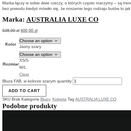
Marka łączy w sobie dwie rzeczy, o których często marzymy – są trendy
bez powodu kiedyś mówiło się, że noszenie tego rodzaju butów to jak
Marka:
AUSTRALIA LUXE CO
538,00
zł
400,00
zł
Kolor
Jasny szary
XS/S
Rozmiar
M/L
Clear
Bluza FAB, w kolorze szarym quantity
ADD TO CART
SKU
Brak
Kategorie
Bluzy
,
Kobieta
Tag
AUSTRALIA LUXE CO
Podobne produkty