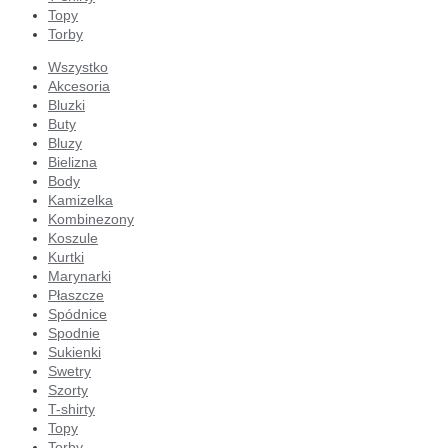
Topy
Torby
Wszystko
Akcesoria
Bluzki
Buty
Bluzy
Bielizna
Body
Kamizelka
Kombinezony
Koszule
Kurtki
Marynarki
Płaszcze
Spódnice
Spodnie
Sukienki
Swetry
Szorty
T-shirty
Topy
Torby