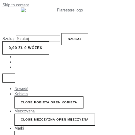
Skip to content
Szukaj
SZUKAJ
0,00
ZŁ
0
WÓZEK
Nowość
Kobieta
CLOSE KOBIETA
OPEN KOBIETA
Mężczyzna
CLOSE MĘŻCZYZNA
OPEN MĘŻCZYZNA
Marki