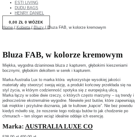
ESTI LIVING
DUDU BAGS
HENRY DANIEL
0,00
ZŁ
0
WÓZEK
Home
/
Kobieta
/
Bluzy
/ Bluza FAB, w kolorze kremowym
Bluza FAB, w kolorze kremowym
Miękka, wygodna dzianinowa bluza z kapturem, głębokimi kieszeniami
bocznymi, głębokim dekoltem w serek i kapturem.
Marka Australia Lux to marka która wykorzystuje wysokiej jakości
materiały aby stworzyć swoją wizję, a produkt końcowy przekłada się na
styl życia, w którym codzienność spotyka się z europejską ulicą.
Marka łączy w sobie dwie rzeczy, o których często marzymy – są trendy i
jednocześnie ekstremalnie wygodne. Niewiele jest butów, które zapewniają
tak miękkie i przytulne doznania, jak te kultowe „kapcie”. Nie bez powodu
kiedyś mówiło się, że noszenie tego rodzaju butów to jak chodzenie po
chmurach – ten slogan wciąż idealnie oddaje ich esencję.
Marka:
AUSTRALIA LUXE CO
538,00
zł
400,00
zł