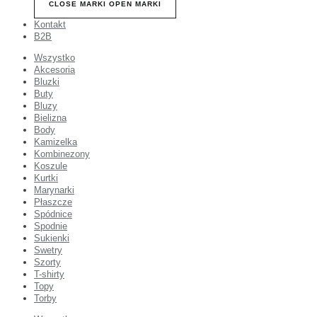
CLOSE MARKI
OPEN MARKI
Kontakt
B2B
Wszystko
Akcesoria
Bluzki
Buty
Bluzy
Bielizna
Body
Kamizelka
Kombinezony
Koszule
Kurtki
Marynarki
Płaszcze
Spódnice
Spodnie
Sukienki
Swetry
Szorty
T-shirty
Topy
Torby